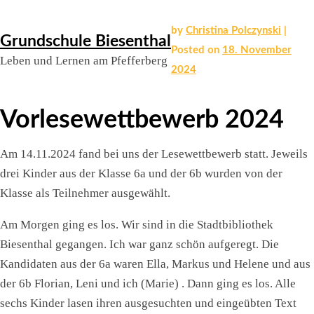
Skip
by
Christina Polczynski
|
Grundschule Biesenthal
to
Posted on
18. November
Leben und Lernen am Pfefferberg
content
2024
Vorlesewettbewerb 2024
Am 14.11.2024 fand bei uns der Lesewettbewerb statt. Jeweils
drei Kinder aus der Klasse 6a und der 6b wurden von der
Klasse als Teilnehmer ausgewählt.
Am Morgen ging es los. Wir sind in die Stadtbibliothek
Biesenthal gegangen. Ich war ganz schön aufgeregt. Die
Kandidaten aus der 6a waren Ella, Markus und Helene und aus
der 6b Florian, Leni und ich (Marie) . Dann ging es los. Alle
sechs Kinder lasen ihren ausgesuchten und eingeübten Text