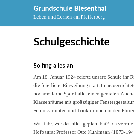
Skip
Grundschule Biesenthal
to
Leben und Lernen am Pfefferberg
content
Schulgeschichte
So fing alles an
Am 18. Januar 1924 feierte unsere Schule ihr R
die feierliche Einweihung statt. Im neuerricht
hochmoderne Sporthalle, einen genialen Zeichen
Klassenräume mit großzügiger Fenstergestaltun
Schnitzarbeiten und Trinkbrunnen in den Fluren
Wisst ihr, wer das alles geplant hat? Ich verr
Hofbaurat Professor Otto Kuhlmann (1873-1948),