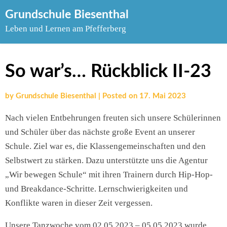
Skip
Grundschule Biesenthal
to
Leben und Lernen am Pfefferberg
content
So war’s… Rückblick II-23
by
Grundschule Biesenthal
|
Posted on
17. Mai 2023
Nach vielen Entbehrungen freuten sich unsere Schülerinnen
und Schüler über das nächste große Event an unserer
Schule. Ziel war es, die Klassengemeinschaften und den
Selbstwert zu stärken. Dazu unterstützte uns die Agentur
„Wir bewegen Schule“ mit ihren Trainern durch Hip-Hop-
und Breakdance-Schritte. Lernschwierigkeiten und
Konflikte waren in dieser Zeit vergessen.
Unsere Tanzwoche vom 02.05.2023 – 05.05.2023 wurde