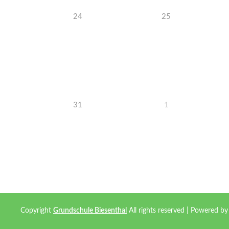
24
25
31
1
Copyright
Grundschule Biesenthal
All rights reserved
| Powered b