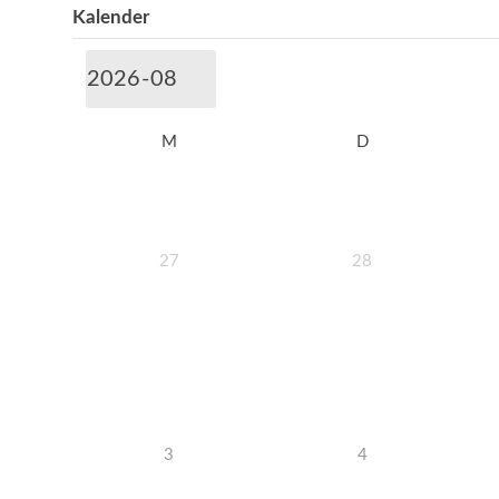
Kalender
M
D
27
28
3
4