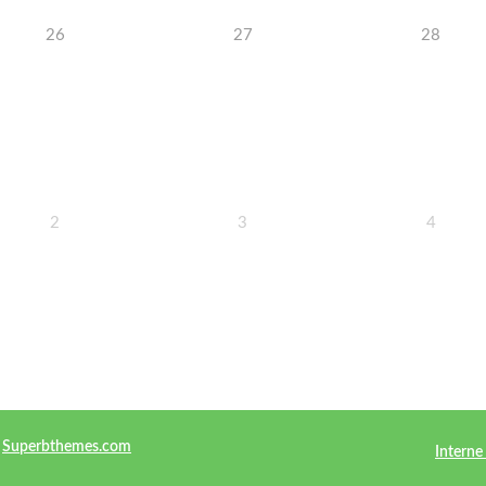
26
27
28
2
3
4
y
Superbthemes.com
Intern