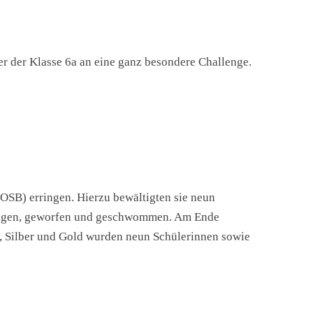
r der Klasse 6a an eine ganz besondere Challenge.
Aktuelles
Meine Schule
Schulgemeinschaft
Kindersache
OSB) erringen. Hierzu bewältigten sie neun
prungen, geworfen und geschwommen. Am Ende
e, Silber und Gold wurden neun Schülerinnen sowie