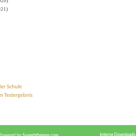
020)
021)
der Schule
m Testergebnis
Interne Downloads
 Powered by
Superbthemes.com