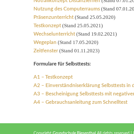
(Stand 07.01.2
Notfallkonzept Distanzlernen
(Stand 07.01.2
Nutzung des Computerraums
(Stand 25.05.2020)
Präsenzunterricht
(Stand 25.05.2021)
Testkonzept
(Stand 19.02.2021)
Wechselunterricht
(Stand 17.05.2020)
Wegeplan
(Stand 01.11.2023)
Zeitfenster
Formulare für Selbsttests:
A1 – Testkonzept
A2 – Einverständniserklärung Selbsttests in 
A3 – Bescheinigung Selbsttests mit negative
A4 – Gebrauchsanleitung zum Schnelltest
Copyright
Grundschule Biesenthal
All rights reserved
|