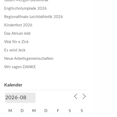
Guten Morgen Biesenthal
Englischolympiade 2026
Regionalfinale Leichtathletik 2026
Kinderfest 2026
Das Atrium lebt
Wat för e Zick
Es wird Jeck
Neue Arbeitsgemeinschaften
Wir sagen DANKE
Kalender
M
D
M
D
F
S
S