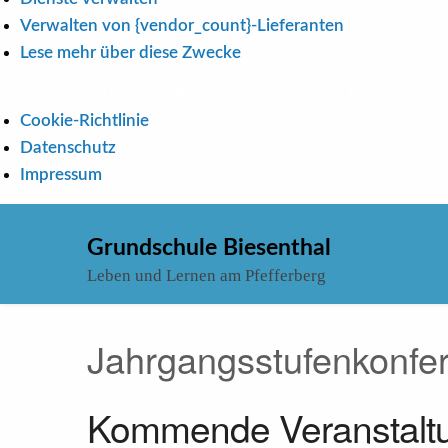
Verwalten von {vendor_count}-Lieferanten
Lese mehr über diese Zwecke
Akzeptieren
Ablehnen
Einstellungen ansehen
Einstellunge
Cookie-Richtlinie
Datenschutz
Impressum
Skip
to
Grundschule Biesenthal
content
Leben und Lernen am Pfefferberg
Jahrgangsstufenkonfe
Kommende Veranstalt