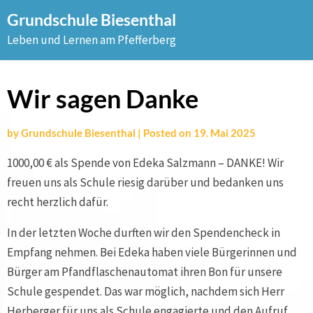
Skip
Grundschule Biesenthal
to
Leben und Lernen am Pfefferberg
content
Wir sagen Danke
by
Grundschule Biesenthal
|
Posted on
19. Mai 2025
1000,00 € als Spende von Edeka Salzmann – DANKE! Wir
freuen uns als Schule riesig darüber und bedanken uns
recht herzlich dafür.
In der letzten Woche durften wir den Spendencheck in
Empfang nehmen. Bei Edeka haben viele Bürgerinnen und
Bürger am Pfandflaschenautomat ihren Bon für unsere
Schule gespendet. Das war möglich, nachdem sich Herr
Herberger für uns als Schule engagierte und den Aufruf