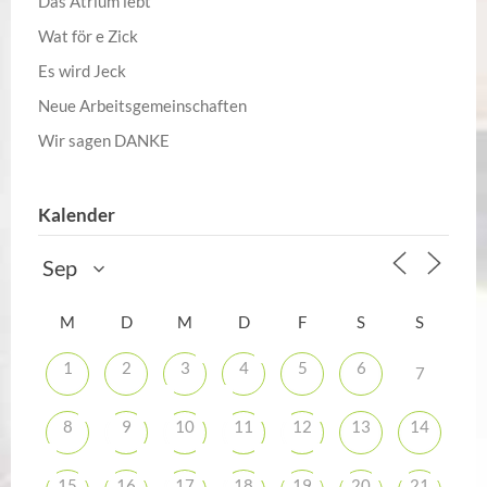
Das Atrium lebt
Wat för e Zick
Es wird Jeck
Neue Arbeitsgemeinschaften
Wir sagen DANKE
Kalender
M
D
M
D
F
S
S
1
2
3
4
5
6
7
8
9
10
11
12
13
14
15
16
17
18
19
20
21