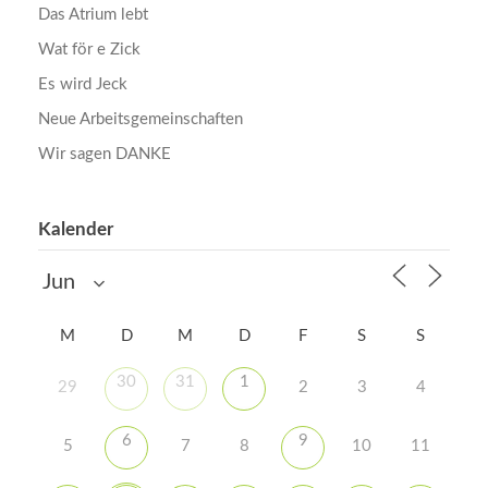
Das Atrium lebt
Wat för e Zick
Es wird Jeck
Neue Arbeitsgemeinschaften
Wir sagen DANKE
Kalender
M
D
M
D
F
S
S
30
31
1
29
2
3
4
6
9
5
7
8
10
11