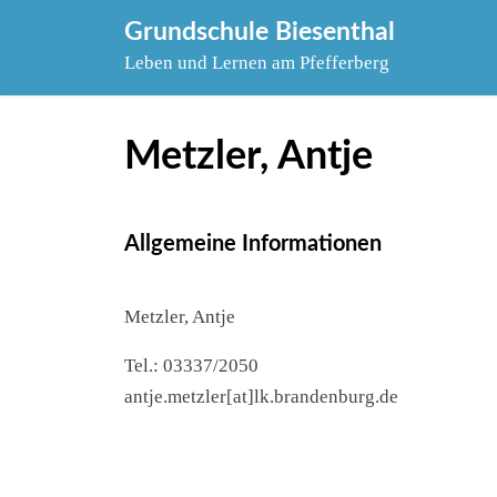
Skip
Grundschule Biesenthal
to
Leben und Lernen am Pfefferberg
content
Metzler, Antje
Allgemeine Informationen
Metzler, Antje
Tel.: 03337/2050
antje.metzler[at]lk.brandenburg.de