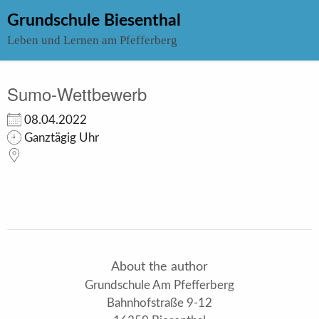
Skip
Grundschule Biesenthal
to
Leben und Lernen am Pfefferberg
content
Sumo-Wettbewerb
08.04.2022
Ganztägig Uhr
About the author
Grundschule Am Pfefferberg
Bahnhofstraße 9-12