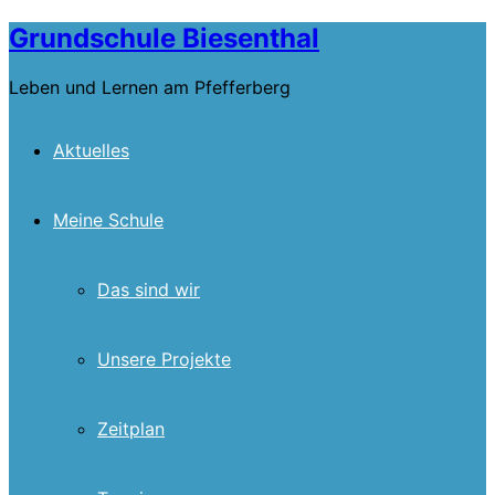
Skip
Grundschule Biesenthal
to
content
Leben und Lernen am Pfefferberg
Aktuelles
Meine Schule
Das sind wir
Unsere Projekte
Zeitplan