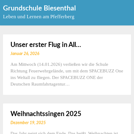
Skip
Grundschule Biesenthal
to
Leben und Lernen am Pfefferberg
content
Unser erster Flug in All…
Januar 26, 2026
Am Mittwoch (14.01.2026) verließen wir die Schule
Richtung Feuerwehrgelände, um mit dem SPACEBUZZ One
ins Weltall zu fliegen. Der SPACEBUZZ ONE der
Deutschen Raumfahrtagentur…
Weihnachtssingen 2025
Dezember 19, 2025
Das Jahr neigt sich dem Ende. Das heißt, Weihnachten ist