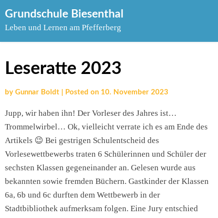
Skip
Grundschule Biesenthal
to
Leben und Lernen am Pfefferberg
content
Leseratte 2023
by
Gunnar Boldt
|
Posted on
10. November 2023
Jupp, wir haben ihn! Der Vorleser des Jahres ist…
Trommelwirbel… Ok, vielleicht verrate ich es am Ende des
Artikels 😉 Bei gestrigen Schulentscheid des
Vorlesewettbewerbs traten 6 Schülerinnen und Schüler der
sechsten Klassen gegeneinander an. Gelesen wurde aus
bekannten sowie fremden Büchern. Gastkinder der Klassen
6a, 6b und 6c durften dem Wettbewerb in der
Stadtbibliothek aufmerksam folgen. Eine Jury entschied