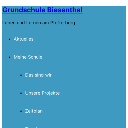
Skip
Grundschule Biesenthal
to
content
Leben und Lernen am Pfefferberg
Aktuelles
Meine Schule
Das sind wir
Unsere Projekte
Zeitplan