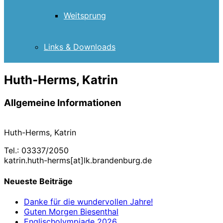
Weitsprung
Links & Downloads
Huth-Herms, Katrin
Allgemeine Informationen
Huth-Herms, Katrin
Tel.: 03337/2050
katrin.huth-herms[at]lk.brandenburg.de
Neueste Beiträge
Danke für die wundervollen Jahre!
Guten Morgen Biesenthal
Englischolympiade 2026