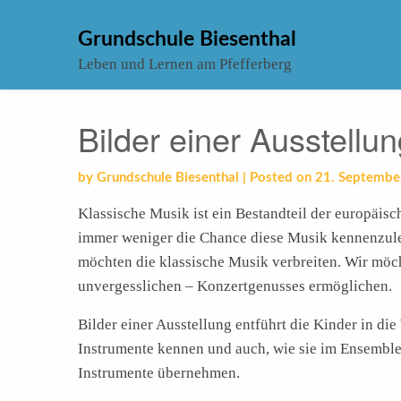
Skip
to
Grundschule Biesenthal
content
Leben und Lernen am Pfefferberg
Bilder einer Ausstellu
by
Grundschule Biesenthal
|
Posted on
21. Septembe
Klassische Musik ist ein Bestandteil der europäi
immer weniger die Chance diese Musik kennenzule
möchten die klassische Musik verbreiten. Wir möch
unvergesslichen – Konzertgenusses ermöglichen.
Bilder einer Ausstellung entführt die Kinder in die 
Instrumente kennen und auch, wie sie im Ensembl
Instrumente übernehmen.