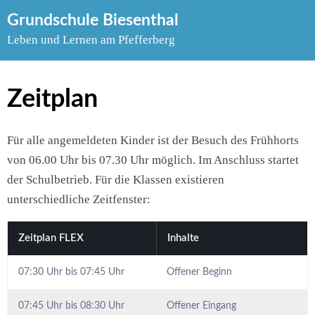
Skip
Grundschule Biesenthal
to
Leben und Lernen am Pfefferberg
content
Zeitplan
Für alle angemeldeten Kinder ist der Besuch des Frühhorts
von 06.00 Uhr bis 07.30 Uhr möglich. Im Anschluss startet
der Schulbetrieb. Für die Klassen existieren
unterschiedliche Zeitfenster:
Zeitplan FLEX
Inhalte
07:30 Uhr bis 07:45 Uhr
Offener Beginn
07:45 Uhr bis 08:30 Uhr
Offener Eingang