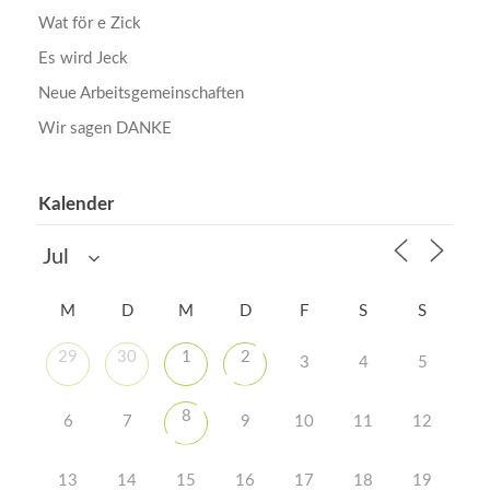
Wat för e Zick
Es wird Jeck
Neue Arbeitsgemeinschaften
Wir sagen DANKE
Kalender
M
D
M
D
F
S
S
29
30
1
2
3
4
5
8
6
7
9
10
11
12
13
14
15
16
17
18
19