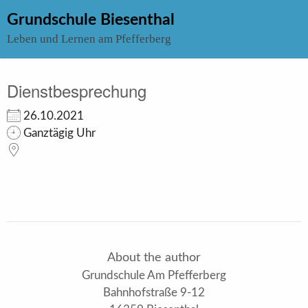
Skip
Grundschule Biesenthal
to
Leben und Lernen am Pfefferberg
content
Dienstbesprechung
26.10.2021
Ganztägig Uhr
About the author
Grundschule Am Pfefferberg
Bahnhofstraße 9-12