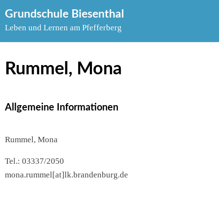
Skip
Grundschule Biesenthal
to
Leben und Lernen am Pfefferberg
content
Rummel, Mona
Allgemeine Informationen
Rummel, Mona
Tel.: 03337/2050
mona.rummel[at]lk.brandenburg.de