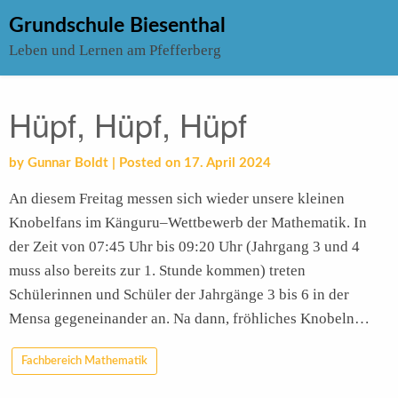
Skip
Grundschule Biesenthal
to
Leben und Lernen am Pfefferberg
content
Hüpf, Hüpf, Hüpf
by
Gunnar Boldt
|
Posted on
17. April 2024
An diesem Freitag messen sich wieder unsere kleinen
Knobelfans im Känguru–Wettbewerb der Mathematik. In
der Zeit von 07:45 Uhr bis 09:20 Uhr (Jahrgang 3 und 4
muss also bereits zur 1. Stunde kommen) treten
Schülerinnen und Schüler der Jahrgänge 3 bis 6 in der
Mensa gegeneinander an. Na dann, fröhliches Knobeln…
Fachbereich Mathematik