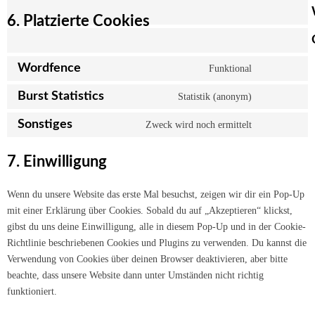
6. Platzierte Cookies
Wordfence
Funktional
Consent
to
Burst Statistics
Statistik (anonym)
Consent
service
to
Sonstiges
Zweck wird noch ermittelt
wordfence
Consent
service
to
burst-
7. Einwilligung
service
statistics
sonstiges
Wenn du unsere Website das erste Mal besuchst, zeigen wir dir ein Pop-Up
mit einer Erklärung über Cookies. Sobald du auf „Akzeptieren“ klickst,
gibst du uns deine Einwilligung, alle in diesem Pop-Up und in der Cookie-
Richtlinie beschriebenen Cookies und Plugins zu verwenden. Du kannst die
Verwendung von Cookies über deinen Browser deaktivieren, aber bitte
beachte, dass unsere Website dann unter Umständen nicht richtig
funktioniert.