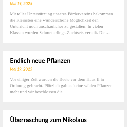
Mai 19, 2025
Mit toller Unterstützung unseres Fördervereins bekommen
die Kleinsten eine wunderschöne Möglichkeit den
Unterricht noch anschaulicher zu gestalten. In vielen
Klassen wurden Schmetterlings-Zuchtsets verteilt. Die…
Endlich neue Pflanzen
Mai 19, 2025
Vor einiger Zeit wurden die Beete vor dem Haus II in
Ordnung gebracht. Plötzlich gab es keine wilden Pflanzen
mehr und wir beschlossen die…
Überraschung zum Nikolaus