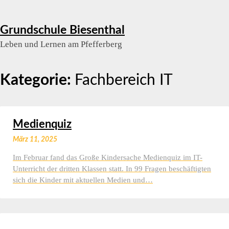
Skip
Grundschule Biesenthal
to
Leben und Lernen am Pfefferberg
content
Kategorie:
Fachbereich IT
Medienquiz
März 11, 2025
Im Februar fand das Große Kindersache Medienquiz im IT-
Unterricht der dritten Klassen statt. In 99 Fragen beschäftigten
sich die Kinder mit aktuellen Medien und…