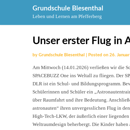
Skip
Grundschule Biesenthal
to
Leben und Lernen am Pfefferberg
content
Unser erster Flug in 
by
Grundschule Biesenthal
|
Posted on
26. Janua
Am Mittwoch (14.01.2026) verließen wir die S
SPACEBUZZ One ins Weltall zu fliegen. Der 
DLR ist ein Schul- und Bildungsprogramm. Bevo
Schülerinnen und Schüler ein „Astronautentrai
über Raumfahrt und ihre Bedeutung. Anschlie
astronauten“ ihren unvergesslichen Flug in d
High-Tech-LKW, der äußerlich einer liegenden
Weltraumdesign beherbergt. Die Kinder haben 