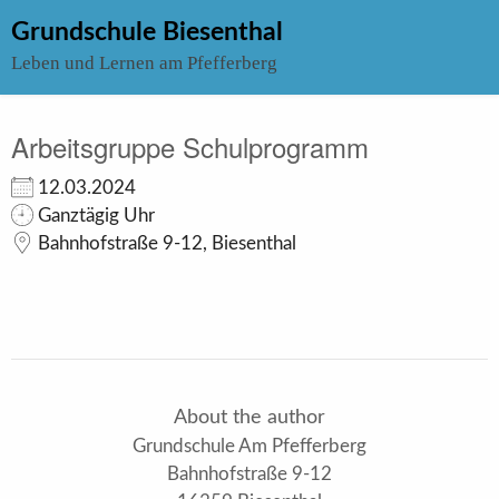
Skip
Grundschule Biesenthal
to
Leben und Lernen am Pfefferberg
content
Arbeitsgruppe Schulprogramm
12.03.2024
Ganztägig Uhr
Bahnhofstraße 9-12, Biesenthal
About the author
Grundschule Am Pfefferberg
Bahnhofstraße 9-12