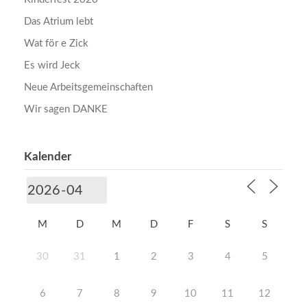
Das Atrium lebt
Wat för e Zick
Es wird Jeck
Neue Arbeitsgemeinschaften
Wir sagen DANKE
Kalender
M
D
M
D
F
S
S
30
31
1
2
3
4
5
6
7
8
9
10
11
12