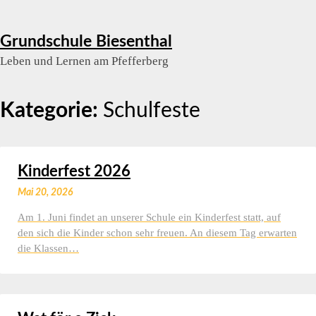
Skip
Grundschule Biesenthal
to
Leben und Lernen am Pfefferberg
content
Kategorie:
Schulfeste
Kinderfest 2026
Mai 20, 2026
Am 1. Juni findet an unserer Schule ein Kinderfest statt, auf
den sich die Kinder schon sehr freuen. An diesem Tag erwarten
die Klassen…