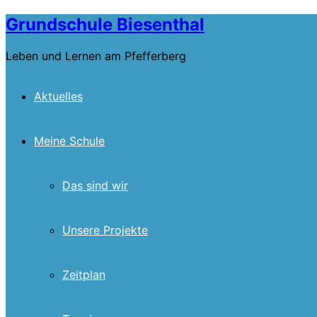
Skip
Grundschule Biesenthal
to
content
Leben und Lernen am Pfefferberg
Aktuelles
Meine Schule
Das sind wir
Unsere Projekte
Zeitplan