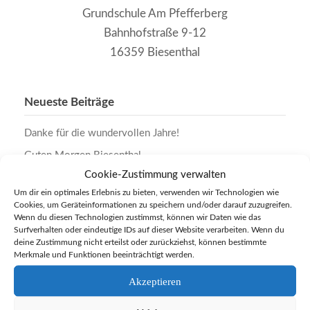
Grundschule Am Pfefferberg
Bahnhofstraße 9-12
16359 Biesenthal
Neueste Beiträge
Danke für die wundervollen Jahre!
Guten Morgen Biesenthal
Cookie-Zustimmung verwalten
Englischolympiade 2026
Um dir ein optimales Erlebnis zu bieten, verwenden wir Technologien wie
Regionalfinale Leichtathletik 2026
Cookies, um Geräteinformationen zu speichern und/oder darauf zuzugreifen.
Wenn du diesen Technologien zustimmst, können wir Daten wie das
Kinderfest 2026
Surfverhalten oder eindeutige IDs auf dieser Website verarbeiten. Wenn du
deine Zustimmung nicht erteilst oder zurückziehst, können bestimmte
Das Atrium lebt
Merkmale und Funktionen beeinträchtigt werden.
Wat för e Zick
Akzeptieren
Es wird Jeck