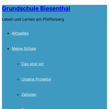
Skip
Grundschule Biesenthal
to
content
Leben und Lernen am Pfefferberg
Aktuelles
Meine Schule
Das sind wir
Unsere Projekte
Zeitplan