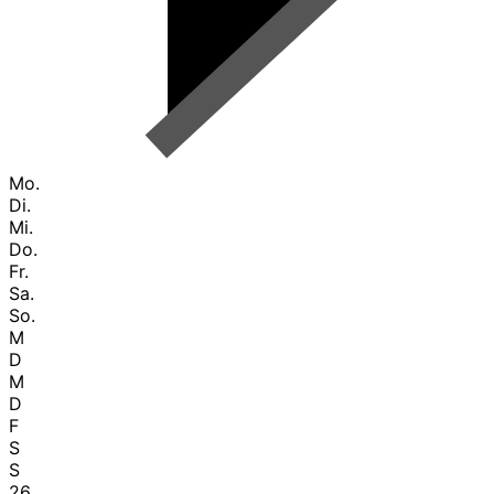
Mo.
Di.
Mi.
Do.
Fr.
Sa.
So.
M
D
M
D
F
S
S
26