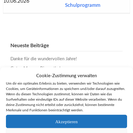
10.06.2026
Schulprogramm
Neueste Beiträge
Danke für die wundervollen Jahre!
Guten Morgen Biesenthal
Cookie-Zustimmung verwalten
Englischolympiade 2026
Um dir ein optimales Erlebnis zu bieten, verwenden wir Technologien wie
Regionalfinale Leichtathletik 2026
Cookies, um Geräteinformationen zu speichern und/oder darauf zuzugreifen.
Wenn du diesen Technologien zustimmst, können wir Daten wie das
Kinderfest 2026
Surfverhalten oder eindeutige IDs auf dieser Website verarbeiten. Wenn du
deine Zustimmung nicht erteilst oder zurückziehst, können bestimmte
Das Atrium lebt
Merkmale und Funktionen beeinträchtigt werden.
Wat för e Zick
Akzeptieren
Es wird Jeck