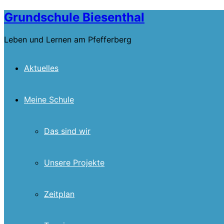
Skip
Grundschule Biesenthal
to
content
Leben und Lernen am Pfefferberg
Aktuelles
Meine Schule
Das sind wir
Unsere Projekte
Zeitplan