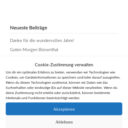
Neueste Beiträge
Danke für die wundervollen Jahre!
Guten Morgen Biesenthal
Englischolympiade 2026
Cookie-Zustimmung verwalten
Regionalfinale Leichtathletik 2026
Um dir ein optimales Erlebnis zu bieten, verwenden wir Technologien wie
Kinderfest 2026
Cookies, um Geräteinformationen zu speichern und/oder darauf zuzugreifen.
Wenn du diesen Technologien zustimmst, können wir Daten wie das
Das Atrium lebt
Surfverhalten oder eindeutige IDs auf dieser Website verarbeiten. Wenn du
deine Zustimmung nicht erteilst oder zurückziehst, können bestimmte
Wat för e Zick
Merkmale und Funktionen beeinträchtigt werden.
Es wird Jeck
Akzeptieren
Neue Arbeitsgemeinschaften
Ablehnen
Wir sagen DANKE