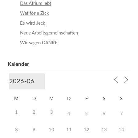
Das Atrium lebt
Wat för e Zick
Es wird Jeck
Neue Arbeitsgemeinschaften
Wir sagen DANKE
Kalender
M
D
M
D
F
S
S
1
2
3
4
5
6
7
8
9
10
11
12
13
14