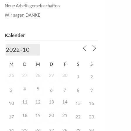
Neue Arbeitsgemeinschaften
Wir sagen DANKE
Kalender
M
D
M
D
F
S
S
26
27
28
29
30
1
2
4
5
3
6
7
8
9
11
12
13
14
10
15
16
18
19
20
21
17
22
23
24
25
26
27
28
29
30