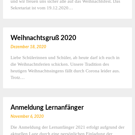
und wir freuen uns sicher alle auf das Weihnachtsfest. Das
Sekretariat ist vom 19.12.2020…
Weihnachtsgruß 2020
Dezember 18, 2020
Liebe Schülerinnen und Schüler, ab heute darf ich euch in
die Weihnachtsferien schicken. Unsere Tradition des
heutigen Weihnachtssingens fällt durch Corona leider aus.
Trotz…
Anmeldung Lernanfänger
November 6, 2020
Die Anmeldung der Lernanfänger 2021 erfolgt aufgrund der
aktuellen Lage durch eine persönlichen Einladung der