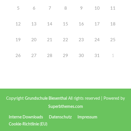
5
6
7
8
9
10
11
12
13
14
15
16
17
18
19
20
21
22
23
24
25
26
27
28
29
30
31
1
Copyright
Grundschule Biesenthal
All rights reserved
| Powered by
Superbthemes.com
Interne Downloads
Datenschutz
Impressum
Cookie-Richtlinie (EU)