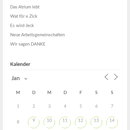
Das Atrium lebt
Wat för e Zick
Es wird Jeck
Neue Arbeitsgemeinschaften
Wir sagen DANKE
Kalender
M
D
M
D
F
S
S
1
2
3
4
5
6
7
9
10
11
12
13
14
8