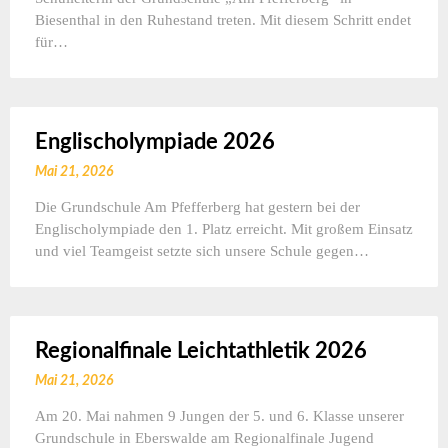
Biesenthal in den Ruhestand treten. Mit diesem Schritt endet
für…
Englischolympiade 2026
Mai 21, 2026
Die Grundschule Am Pfefferberg hat gestern bei der
Englischolympiade den 1. Platz erreicht. Mit großem Einsatz
und viel Teamgeist setzte sich unsere Schule gegen…
Regionalfinale Leichtathletik 2026
Mai 21, 2026
Am 20. Mai nahmen 9 Jungen der 5. und 6. Klasse unserer
Grundschule in Eberswalde am Regionalfinale Jugend