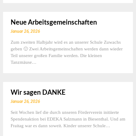
Neue Arbeitsgemeinschaften
Januar 26, 2026
Zum zweiten Halbjahr wird es an unserer Schule Zuwachs
geben 🙂 Zwei Arbeitsgemeinschaften werden dann wieder
Teil unserer großen Familie werden. Die kleinen
Tanzmäuse…
Wir sagen DANKE
Januar 26, 2026
Seit Wochen lief die durch unseren Förderverein initiierte
Spendenaktion bei EDEKA Salzmann in Biesenthal. Und am
Fraitag war es dann soweit. Kinder unserer Schule…