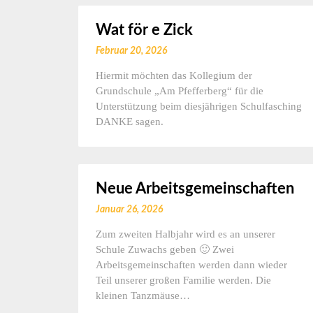
Wat för e Zick
Februar 20, 2026
Hiermit möchten das Kollegium der
Grundschule „Am Pfefferberg“ für die
Unterstützung beim diesjährigen Schulfasching
DANKE sagen.
Neue Arbeitsgemeinschaften
Januar 26, 2026
Zum zweiten Halbjahr wird es an unserer
Schule Zuwachs geben 🙂 Zwei
Arbeitsgemeinschaften werden dann wieder
Teil unserer großen Familie werden. Die
kleinen Tanzmäuse…